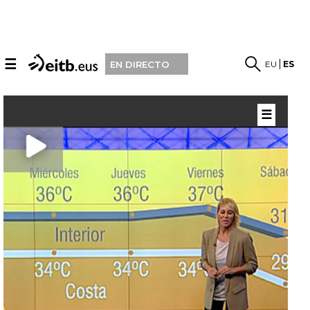
☰
EU
ES
EN DIRECTO
☰