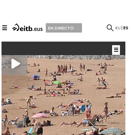
☰
EU
ES
EN DIRECTO
☰