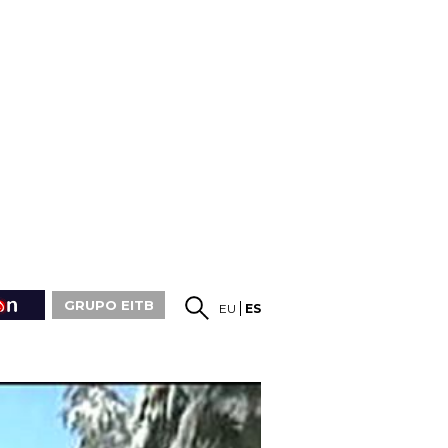
GRUPO EITB
EU
ES