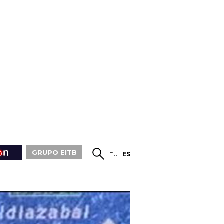
GRUPO EITB
EU
ES