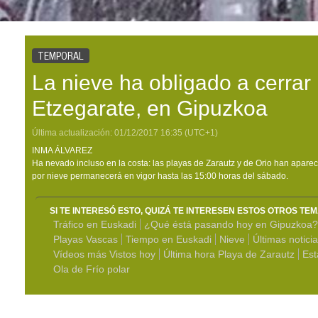
TEMPORAL
La nieve ha obligado a cerrar 
Etzegarate, en Gipuzkoa
Última actualización:
01/12/2017
16:35
(UTC+1)
INMA ÁLVAREZ
Ha nevado incluso en la costa: las playas de Zarautz y de Orio han aparec
por nieve permanecerá en vigor hasta las 15:00 horas del sábado.
SI TE INTERESÓ ESTO, QUIZÁ TE INTERESEN ESTOS OTROS TE
Tráfico en Euskadi
¿Qué éstá pasando hoy en Gipuzkoa?
Playas Vascas
Tiempo en Euskadi
Nieve
Últimas notici
Vídeos más Vistos hoy
Última hora Playa de Zarautz
Est
Ola de Frío polar