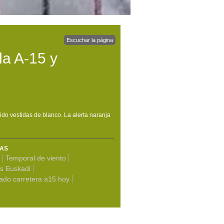
Escuchar la página
la A-15 y
ido vestidas de blanco. La alerta naranja
MAS
Temporal de viento
as Euskadi
ado carretera a15 hoy