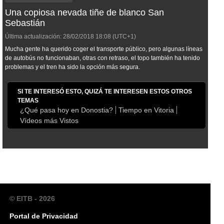
Una copiosa nevada tiñe de blanco San
Sebastián
Última actualización:
28/02/2018
18:08
(UTC+1)
Mucha gente ha querido coger el transporte público, pero algunas líneas
de autobús no funcionaban, otras con retraso, el topo también ha tenido
problemas y el tren ha sido la opción más segura.
SI TE INTERESÓ ESTO, QUIZÁ TE INTERESEN ESTOS OTROS
TEMAS
¿Qué pasa hoy en Donostia?
Tiempo en Vitoria
Vídeos más Vistos
© EITB - 2026
Portal de Privacidad