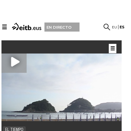
☰
EU
ES
EN DIRECTO
☰
EL TIEMPO