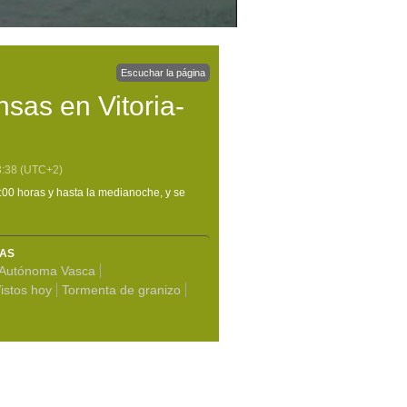
Escuchar la página
nsas en Vitoria-
3:38
(UTC+2)
8:00 horas y hasta la medianoche, y se
MAS
Autónoma Vasca
istos hoy
Tormenta de granizo