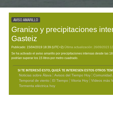
AVISO AMARILLO
Granizo y precipitaciones inte
Gasteiz
Publicado:
15/04/2019
18:39
(UTC+2)
Última actualización:
26/09/2023
1
Se ha activado el aviso amarillo por precipitaciones intensas desde las 1
podrían superar los 15 litros por metro cuadrado.
SI TE INTERESÓ ESTO, QUIZÁ TE INTERESEN ESTOS OTROS TE
Noticias sobre Álava
Avisos del Tiempo Hoy
Comunidad 
Temporal de viento
El Tiempo
Vitoria Hoy
Vídeos más V
Tormenta eléctrica hoy