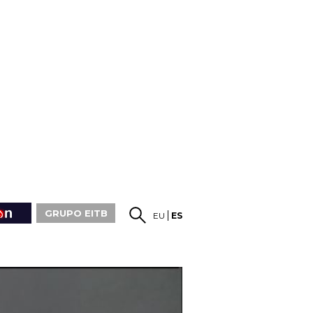
GRUPO EITB
EU
ES