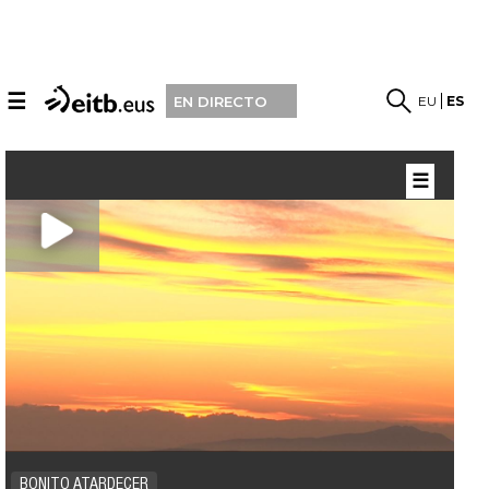
☰
EU
ES
EN DIRECTO
☰
BONITO ATARDECER