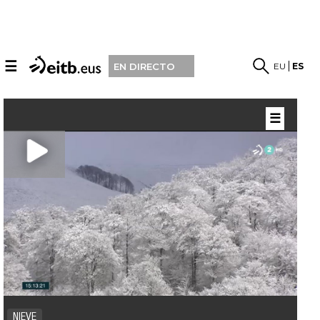
☰
EU
ES
EN DIRECTO
☰
NIEVE