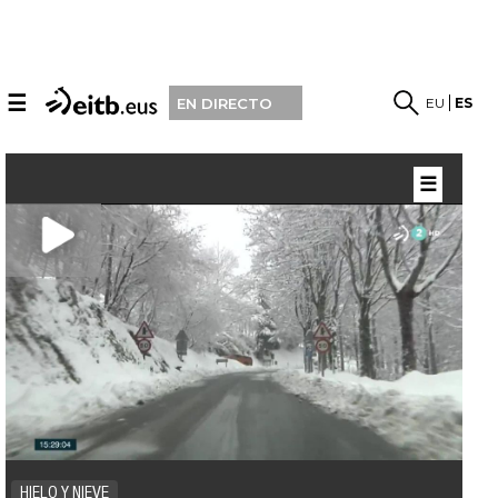
☰
EU
ES
EN DIRECTO
☰
HIELO Y NIEVE