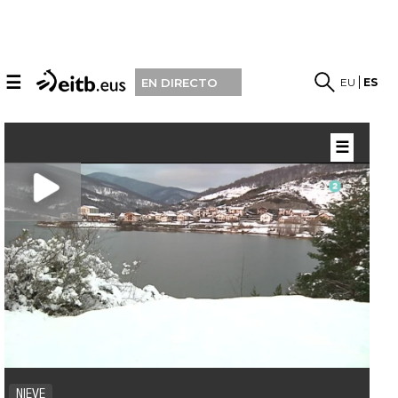
☰
EU
ES
EN DIRECTO
☰
NIEVE