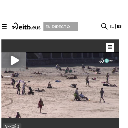
☰
EU
ES
EN DIRECTO
☰
VEROÑO