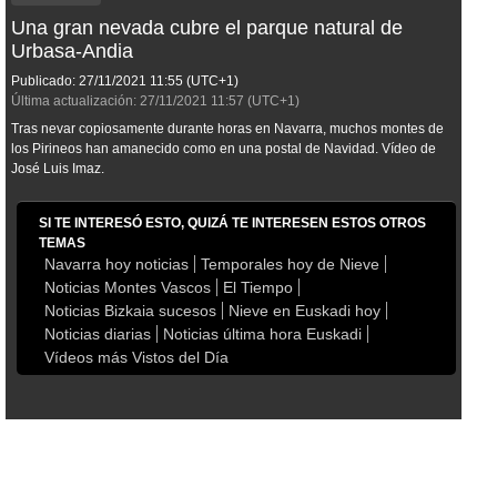
Una gran nevada cubre el parque natural de
Urbasa-Andia
Publicado:
27/11/2021
11:55
(UTC+1)
Última actualización:
27/11/2021
11:57
(UTC+1)
Tras nevar copiosamente durante horas en Navarra, muchos montes de
los Pirineos han amanecido como en una postal de Navidad. Vídeo de
José Luis Imaz.
SI TE INTERESÓ ESTO, QUIZÁ TE INTERESEN ESTOS OTROS
TEMAS
Navarra hoy noticias
Temporales hoy de Nieve
Noticias Montes Vascos
El Tiempo
Noticias Bizkaia sucesos
Nieve en Euskadi hoy
Noticias diarias
Noticias última hora Euskadi
Vídeos más Vistos del Día