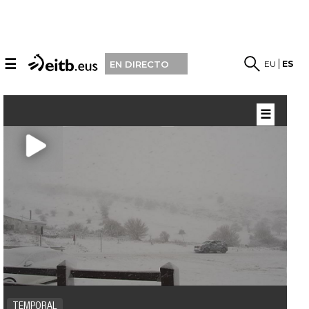
☰
EU
ES
EN DIRECTO
☰
TEMPORAL