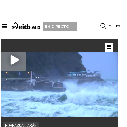
☰
EU
ES
EN DIRECTO
☰
BORRASCA CIARÁN