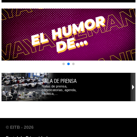
SALA DE PRENSA
Notas de prensa,
convocatorias, agenda,
fototeca,…
© EITB - 2026