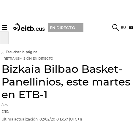
☰
EU
E
EN DIRECTO
Escuchar la página
RETRANSMISIÓN EN DIRECTO
Bizkaia Bilbao Basket-
Panellinios, este martes
en ETB-1
A.A.
EITB
Última actualización:
02/02/2010
13:37
(UTC+1)