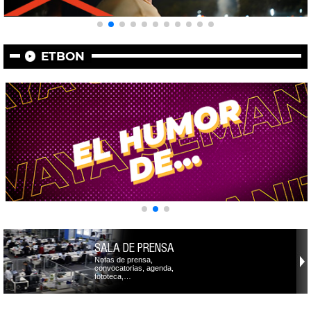
ETBON
SALA DE PRENSA
Notas de prensa,
convocatorias, agenda,
fototeca,…