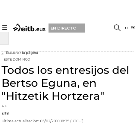
☰
EU
E
EN DIRECTO
Escuchar la página
ESTE DOMINGO
Todos los entresijos del
Bertso Eguna, en
"Hitzetik Hortzera"
A.H.
EITB
Última actualización:
05/02/2010
18:35
(UTC+1)