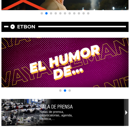
ETBON
SALA DE PRENSA
Notas de prensa,
convocatorias, agenda,
fototeca,…