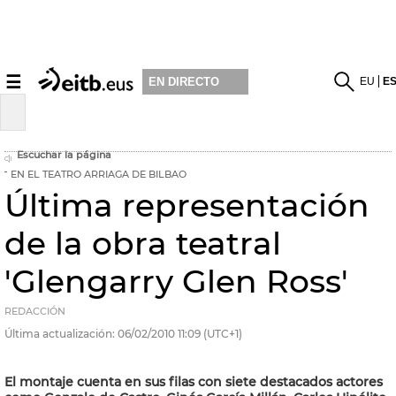
☰
EU
E
EN DIRECTO
Escuchar la página
EN EL TEATRO ARRIAGA DE BILBAO
Última representación
de la obra teatral
'Glengarry Glen Ross'
REDACCIÓN
Última actualización:
06/02/2010
11:09
(UTC+1)
El montaje cuenta en sus filas con siete destacados actores