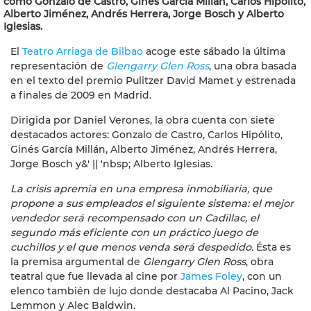
como Gonzalo de Castro, Ginés García Millán, Carlos Hipólito,
Alberto Jiménez, Andrés Herrera, Jorge Bosch y Alberto
Iglesias.
El
Teatro Arriaga de Bilbao
acoge este sábado la última
representación de
Glengarry Glen Ross
, una obra basada
en el texto del premio Pulitzer David Mamet y estrenada
a finales de 2009 en Madrid.
Dirigida por Daniel Verones, la obra cuenta con siete
destacados actores: Gonzalo de Castro, Carlos Hipólito,
Ginés García Millán, Alberto Jiménez, Andrés Herrera,
Jorge Bosch y&' || 'nbsp; Alberto Iglesias.
La crisis apremia en una empresa inmobiliaria, que
propone a sus empleados el siguiente sistema: el mejor
vendedor será recompensado con un Cadillac, el
segundo más eficiente con un práctico juego de
cuchillos y el que menos venda será despedido.
Ésta es
la premisa argumental de
Glengarry Glen Ross
, obra
teatral que fue llevada al cine por
James Foley
, con un
elenco también de lujo donde destacaba Al Pacino, Jack
Lemmon y Alec Baldwin.