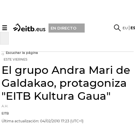
☰
EU
E
EN DIRECTO
Escuchar la página
ESTE VIERNES
El grupo Andra Mari de
Galdakao, protagoniza
"EITB Kultura Gaua"
A.H.
EITB
Última actualización:
04/02/2010
17:23
(UTC+1)