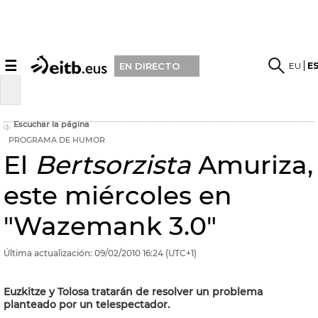
☰
EU
E
EN DIRECTO
Escuchar la página
PROGRAMA DE HUMOR
El
Bertsorzista
Amuriza,
este miércoles en
"Wazemank 3.0"
Última actualización:
09/02/2010
16:24
(UTC+1)
Euzkitze y Tolosa tratarán de resolver un problema
planteado por un telespectador.