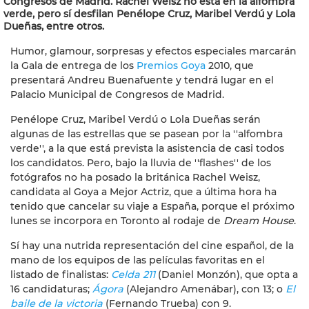
Congresos de Madrid. Rachel Weisz no está en la alfombra
verde, pero sí desfilan Penélope Cruz, Maribel Verdú y Lola
Dueñas, entre otros.
Humor, glamour, sorpresas y efectos especiales marcarán
la Gala de entrega de los
Premios Goya
2010, que
presentará Andreu Buenafuente y tendrá lugar en el
Palacio Municipal de Congresos de Madrid.
Penélope Cruz, Maribel Verdú o Lola Dueñas serán
algunas de las estrellas que se pasean por la ''alfombra
verde'', a la que está prevista la asistencia de casi todos
los candidatos. Pero, bajo la lluvia de ''flashes'' de los
fotógrafos no ha posado la británica Rachel Weisz,
candidata al Goya a Mejor Actriz, que a última hora ha
tenido que cancelar su viaje a España, porque el próximo
lunes se incorpora en Toronto al rodaje de
Dream House
.
Sí hay una nutrida representación del cine español, de la
mano de los equipos de las películas favoritas en el
listado de finalistas:
Celda 211
(Daniel Monzón), que opta a
16 candidaturas;
Ágora
(Alejandro Amenábar), con 13; o
El
baile de la victoria
(Fernando Trueba) con 9.