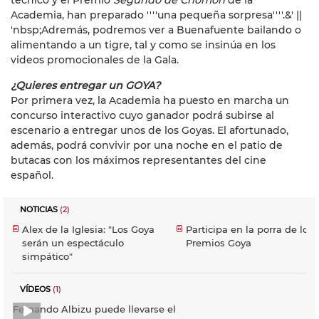
técnico y el Premio
Segundo de Chomón
de la
Academia, han preparado ''''una pequeña sorpresa''''.&' ||
'nbsp;
Adremás, podremos ver a Buenafuente bailando o
alimentando a un tigre, tal y como se insinúa en los
videos promocionales de la Gala.
¿Quieres entregar un GOYA?
Por primera vez, la Academia ha puesto en marcha un
concurso interactivo cuyo ganador podrá subirse al
escenario a entregar unos de los Goyas. El afortunado,
además, podrá convivir por una noche en el patio de
butacas con los máximos representantes del cine
español.
NOTICIAS
(2)
Alex de la Iglesia: "Los Goya
Participa en la porra de los
serán un espectáculo
Premios Goya
simpático"
VÍDEOS
(1)
Fernando Albizu puede llevarse el