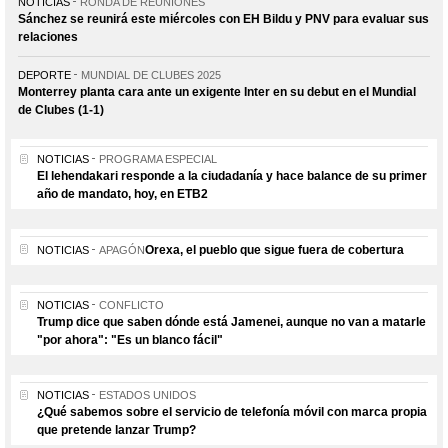
NOTICIAS
RONDA DE REUNIONES
Sánchez se reunirá este miércoles con EH Bildu y PNV para evaluar sus
relaciones
DEPORTE
MUNDIAL DE CLUBES 2025
Monterrey planta cara ante un exigente Inter en su debut en el Mundial
de Clubes (1-1)
NOTICIAS
PROGRAMA ESPECIAL
El lehendakari responde a la ciudadanía y hace balance de su primer
año de mandato, hoy, en ETB2
Orexa, el pueblo que sigue fuera de cobertura
NOTICIAS
APAGÓN
NOTICIAS
CONFLICTO
Trump dice que saben dónde está Jamenei, aunque no van a matarle
"por ahora": "Es un blanco fácil"
NOTICIAS
ESTADOS UNIDOS
¿Qué sabemos sobre el servicio de telefonía móvil con marca propia
que pretende lanzar Trump?