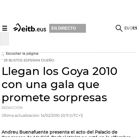
☰
EU
E
EN DIRECTO
Escuchar la página
29 BUSTOS ESPERAN DUEÑO
Llegan los Goya 2010
con una gala que
promete sorpresas
REDACCIÓN
Última actualización:
14/02/2010
20:11
(UTC+1)
Andreu Buenafuente presenta el acto del Palacio de