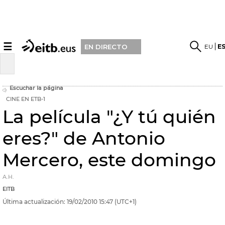
☰
EU
E
EN DIRECTO
Escuchar la página
CINE EN ETB-1
La película "¿Y tú quién
eres?" de Antonio
Mercero, este domingo
A.H.
EITB
Última actualización:
19/02/2010
15:47
(UTC+1)