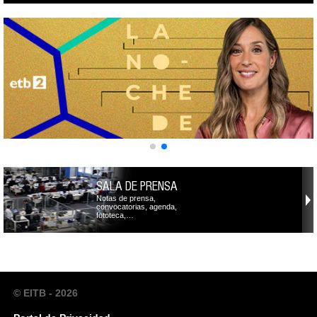
SALA DE PRENSA
Notas de prensa,
convocatorias, agenda,
fototeca,…
© EITB - 2026