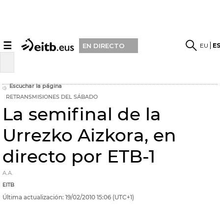
☰
EU
E
EN DIRECTO
Escuchar la página
RETRANSMISIONES DEL SÁBADO
La semifinal de la
Urrezko Aizkora, en
directo por ETB-1
A.A.
EITB
Última actualización:
19/02/2010
15:06
(UTC+1)