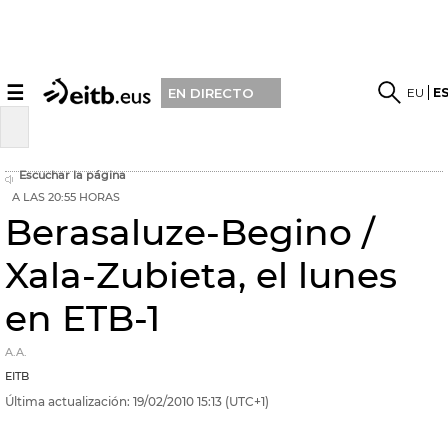
☰
EU
E
EN DIRECTO
Escuchar la página
A LAS 20:55 HORAS
Berasaluze-Begino /
Xala-Zubieta, el lunes
en ETB-1
A.A.
EITB
Última actualización:
19/02/2010
15:13
(UTC+1)