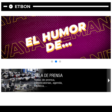
ETBON
SALA DE PRENSA
Notas de prensa,
convocatorias, agenda,
fototeca,…