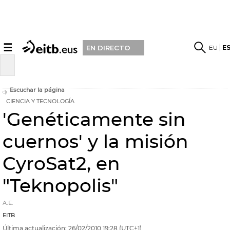
☰
EU
E
EN DIRECTO
Escuchar la página
CIENCIA Y TECNOLOGÍA
'Genéticamente sin
cuernos' y la misión
CyroSat2, en
"Teknopolis"
A.E.
EITB
Última actualización:
26/02/2010
19:28
(UTC+1)