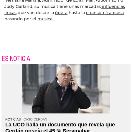
hermana Martha. Admirador de Edith Piaf, Al Johnson o
Judy Garland, su música tiene unas marcadas
influencias
líricas
que van desde la
ópera
hasta la
chanson francesa
pasando por el
musical
.
ES NOTICIA
NOTICIAS
CASO CERDÁN
La UCO halla un documento que revela que
Cerdán poseía el 45 % Servinabar