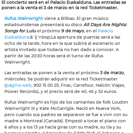
El concierto será en el Palacio Euskalduna. Las entradas se
ponen a la venta el 3 de marzo en la red Ticketmaster.
Rufus Wainwright
viene a Bilbao. El gran músico
estadounidense presentará su disco
All Days Are Nights:
Songs for Lulu
el próximo
9 de mayo
, en el
Palacio
Euskalduna
.&' || 'nbsp;La apertura de puertas será a las
ocho de la tarde, hora en la que subirá al escenario un
artista invitado que todavía no han dado a conocer. A
partir de las 20:30 horas será el turno de Rufus
Wainwright.
Las entradas se ponen a la venta el próximo
3 de marzo
,
miércoles. Se podrán adquirir en la red Ticketmaster
(
página web
, 902 15 00 25, Fnac, Carrefour, Halcón Viajes,
Power Records), y el precio será de 40, 45 y 52 euros.
Rufus Wainwright es hijo de los cantantes de folk Loudon
Wainwright III y Kate McGarrigle. Nació en Nueva York,
pero cuando sus padres se separaron se fue a vivir con su
madre a Montreal (Canadá). Empezó a tocar el piano con
6 años y a los 13 ya hacía giras con su madre, su tía y su