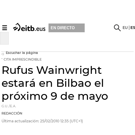
☰
EU
E
EN DIRECTO
Escuchar la página
CITA IMPRESCINDIBLE
Rufus Wainwright
estará en Bilbao el
próximo 9 de mayo
G.U./E.A.
REDACCIÓN
Última actualización:
25/02/2010
12:35
(UTC+1)