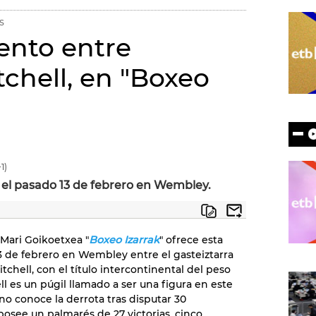
S
ento entre
chell, en "Boxeo
1)
 el pasado 13 de febrero en Wembley.
Mari Goikoetxea "
Boxeo Izarrak
" ofrece esta
 de febrero en Wembley entre el gasteiztarra
chell, con el título intercontinental del peso
ell es un púgil llamado a ser una figura en este
no conoce la derrota tras disputar 30
osee un palmarés de 27 victorias, cinco