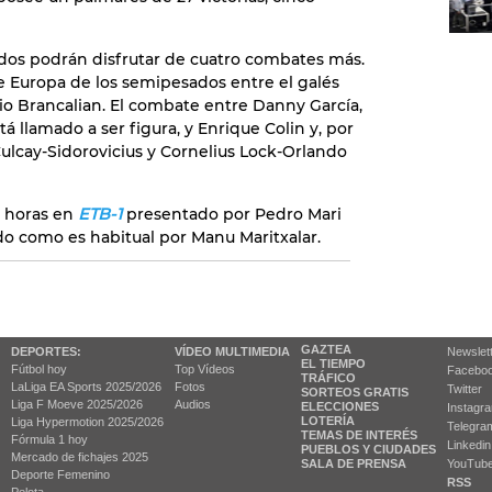
ados podrán disfrutar de cuatro combates más.
Europa de los semipesados entre el galés
nio Brancalian. El combate entre Danny García,
tá llamado a ser figura, y Enrique Colin y, por
ulcay-Sidorovicius y Cornelius Lock-Orlando
5 horas en
ETB-1
presentado por Pedro Mari
o como es habitual por Manu Maritxalar.
GAZTEA
DEPORTES:
VÍDEO MULTIMEDIA
Newslet
EL TIEMPO
Fútbol hoy
Top Vídeos
Facebo
TRÁFICO
LaLiga EA Sports 2025/2026
Fotos
Twitter
SORTEOS GRATIS
Liga F Moeve 2025/2026
Audios
ELECCIONES
Instagr
LOTERÍA
Liga Hypermotion 2025/2026
Telegra
TEMAS DE INTERÉS
Fórmula 1 hoy
Linkedin
PUEBLOS Y CIUDADES
Mercado de fichajes 2025
SALA DE PRENSA
YouTub
Deporte Femenino
RSS