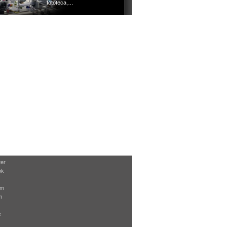
fototeca,…
ter
ok
am
m
e