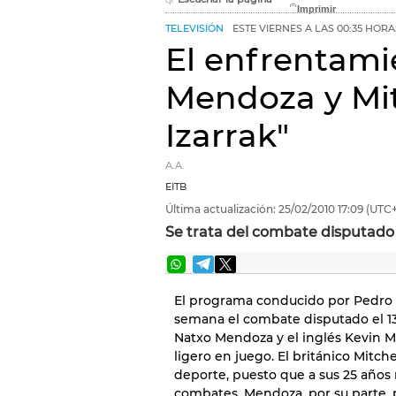
TELEVISIÓN
ESTE VIERNES A LAS 00:35 HORA
El enfrentami
Mendoza y Mit
Izarrak"
A.A.
EITB
Última actualización:
25/02/2010
17:09
(UTC+
Se trata del combate disputado
El programa conducido por Pedro 
semana el combate disputado el 13
Natxo Mendoza y el inglés Kevin Mit
ligero en juego. El británico Mitch
deporte, puesto que a sus 25 años 
combates. Mendoza, por su parte, p