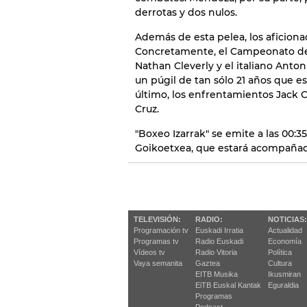
derrotas y dos nulos.
Además de esta pelea, los aficion
Concretamente, el Campeonato de 
Nathan Cleverly y el italiano Anto
un púgil de tan sólo 21 años que es
último, los enfrentamientos Jack C
Cruz.
"Boxeo Izarrak" se emite a las 00:3
Goikoetxea, que estará acompañad
TELEVISIÓN:
RADIO:
NOTICIAS:
Programación tv
Euskadi Irratia
Actualidad
Programas tv
Radio Euskadi
Economía
Vídeos tv
Radio Vitoria
Política
Vaya semanita
Gaztea
Cultura
EITB Musika
Ikusmiran
EiTB Euskal Kantak
Eguraldia
Programas