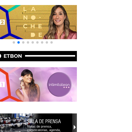
ETBON
SALA DE PRENSA
Notas de prensa,
convocatorias, agenda,