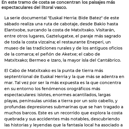
En este tramo de costa se concentran los paisajes más
espectaculares del litoral vasco.
La serie documental "Euskal Herria: Bide Batez" de este
sábado realiza una ruta de cabotaje, desde Bakio hasta
Elantxobe, surcando la costa de Matxitxako. Visitarán,
entre otros lugares, Gaztelugatxe, el paraje más sagrado
de toda la costa vizcaína; el restaurante Eneperi, un
museo de las tradiciones rurales y de los antiguos oficios
de la comarca; el peñón de Aketxe; el cabo de
Matxitxako; Bermeo e Izaro, la mayor isla del Cantábrico.
El Cabo de Matxitxako es la punta de tierra más
septentrional de Euskal Herria y la que más se adentra en
mar. Tal vez por ser la más expuesta es la que concentra
en su entorno los fenómenos orográficos más
espectaculares: islotes, enormes acantilados, largas
playas, penínsulas unidas a tierra por un solo cabello, y
profundas depresiones submarinas que se han tragado a
muchos barcos. Este es un recorrido que explora la costa
quebrada y sus accidentes más notables, descubriendo
las historias y leyendas que la fantasía local ha asociado a