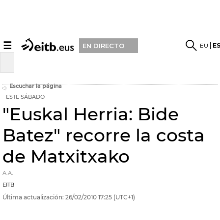
☰
EU
E
EN DIRECTO
Escuchar la página
ESTE SÁBADO
"Euskal Herria: Bide
Batez" recorre la costa
de Matxitxako
A.A.
EITB
Última actualización:
26/02/2010
17:25
(UTC+1)