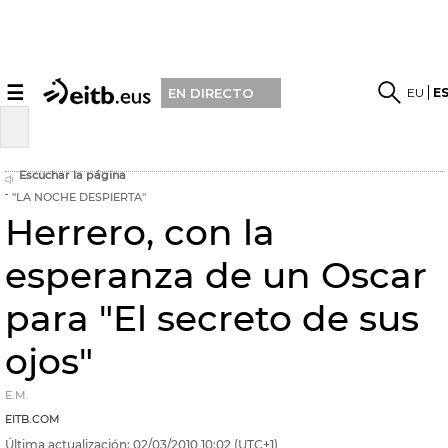
☰
EU
E
EN DIRECTO
Escuchar la página
"LA NOCHE DESPIERTA"
Herrero, con la
esperanza de un Oscar
para "El secreto de sus
ojos"
E.M.
EITB.COM
Última actualización:
02/03/2010
10:02
(UTC+1)