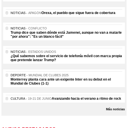
Orexa, el pueblo que sigue fuera de cobertura
NOTICIAS
APAGÓN
NOTICIAS
CONFLICTO
Trump dice que saben dónde está Jamenei, aunque no van a matarle
"por ahora": "Es un blanco fácil"
NOTICIAS
ESTADOS UNIDOS
¿Qué sabemos sobre el servicio de telefonía móvil con marca propia
que pretende lanzar Trump?
DEPORTE
MUNDIAL DE CLUBES 2025
Monterrey planta cara ante un exigente Inter en su debut en el
Mundial de Clubes (1-1)
Avanzando hacia el verano a ritmo de rock
CULTURA
19-21 DE JUNIO
Más noticias