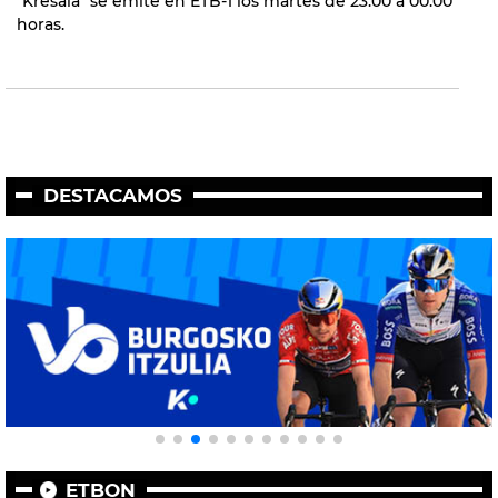
"Kresala" se emite en ETB-1 los martes de 23:00 a 00:00
horas.
DESTACAMOS
ETBON