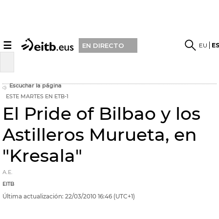
☰
EU
E
EN DIRECTO
Escuchar la página
ESTE MARTES EN ETB-1
El Pride of Bilbao y los
Astilleros Murueta, en
"Kresala"
A.E.
EITB
Última actualización:
22/03/2010
16:46
(UTC+1)