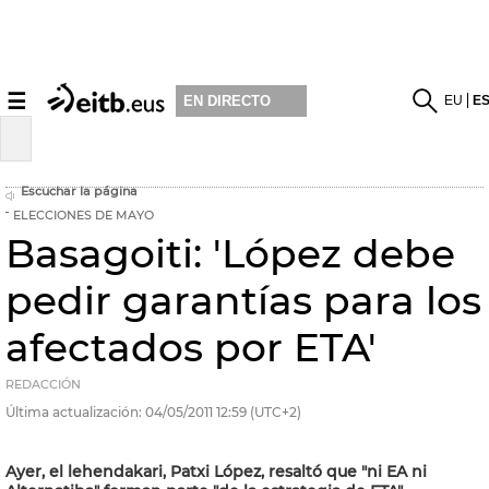
☰
EU
E
EN DIRECTO
Escuchar la página
ELECCIONES DE MAYO
Basagoiti: 'López debe
pedir garantías para los
afectados por ETA'
REDACCIÓN
Última actualización:
04/05/2011
12:59
(UTC+2)
Ayer, el lehendakari, Patxi López, resaltó que "ni EA ni