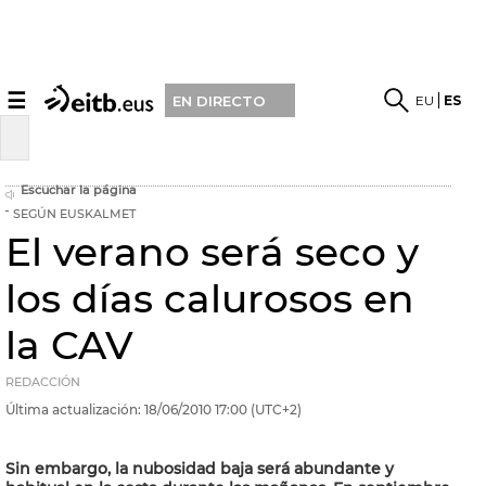
☰
EU
ES
EN DIRECTO
Escuchar la página
SEGÚN EUSKALMET
El verano será seco y
los días calurosos en
la CAV
REDACCIÓN
Última actualización:
18/06/2010
17:00
(UTC+2)
Sin embargo, la nubosidad baja será abundante y