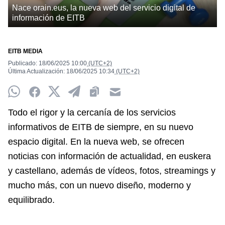
Nace orain.eus, la nueva web del servicio digital de
información de EITB
EITB MEDIA
Publicado:
18/06/2025
10:00
(UTC+2)
Última Actualización:
18/06/2025
10:34
(UTC+2)
Whatsapp
Facebook
Twitter
Telegram
Clipboard
Email
Todo el rigor y la cercanía de los servicios
informativos de EITB de siempre, en su nuevo
espacio digital. En la nueva web, se ofrecen
noticias con información de actualidad, en euskera
y castellano, además de vídeos, fotos, streamings y
mucho más, con un nuevo diseño, moderno y
equilibrado.