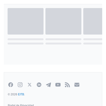
Facebook
Instagram
Twitter
Linkedin
Telegram
Youtube
Rss
Newsletter
© 2026
EITB
.
Portal de Privacidad