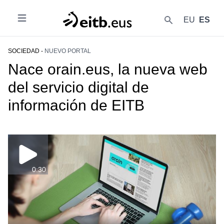
EU
ES
Abrir
{{lang('buscar')}}
SOCIEDAD -
NUEVO PORTAL
Nace orain.eus, la nueva web
del servicio digital de
información de EITB
0:30