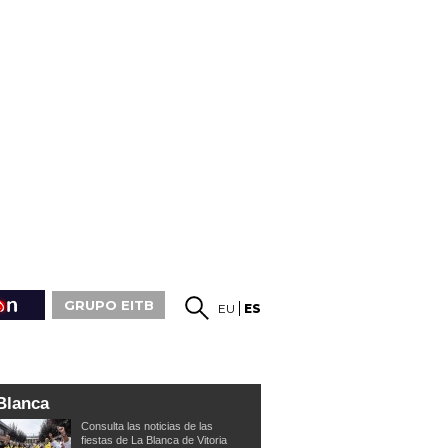
GRUPO EITB
EU
ES
Blanca
Consulta las noticias de las
fiestas de La Blanca de Vitoria