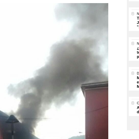
N
T
J
"
N
¿
t
p
M
e
M
A
d