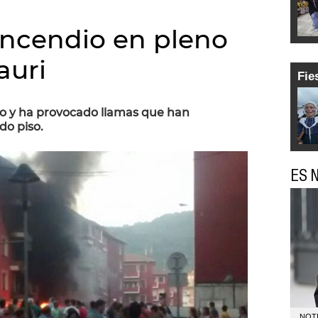
incendio en pleno
auri
Fie
o y ha provocado llamas que han
do piso.
ES N
NOTI