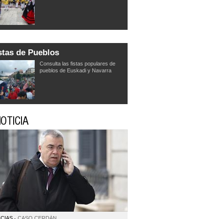
stas de Pueblos
Consulta las fistas populares de
pueblos de Euskadi y Navarra
OTICIA
CIAS
CASO CERDÁN