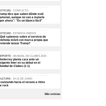
OTICIAS
CONFLICTO
rump dice que saben dónde está
amenei, aunque no van a matarle
por ahora": "Es un blanco fácil"
OTICIAS
ESTADOS UNIDOS
Qué sabemos sobre el servicio de
elefonía móvil con marca propia que
retende lanzar Trump?
DEPORTE
MUNDIAL DE CLUBES 2025
onterrey planta cara ante un
xigente Inter en su debut en el
undial de Clubes (1-1)
CULTURA
19-21 DE JUNIO
vanzando hacia el verano a ritmo
e rock
Más noticias