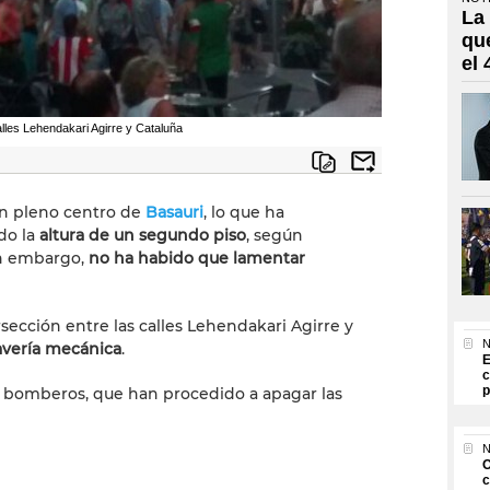
La
qu
el
calles Lehendakari Agirre y Cataluña
en pleno centro de
Basauri
, lo que ha
do la
altura de un segundo piso
, según
in embargo,
no ha habido que lamentar
rsección entre las calles Lehendakari Agirre y
N
avería mecánica
.
E
c
p
 y bomberos, que han procedido a apagar las
N
O
c