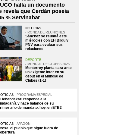
 UCO halla un documento
e revela que Cerdán poseía
 45 % Servinabar
NOTICIAS
RONDA DE REUNIONES
Sánchez se reunirá este
miércoles con EH Bildu y
PNV para evaluar sus
relaciones
DEPORTE
MUNDIAL DE CLUBES 2025
Monterrey planta cara ante
un exigente Inter en su
debut en el Mundial de
Clubes (1-1)
OTICIAS
PROGRAMA ESPECIAL
l lehendakari responde a la
iudadanía y hace balance de su
rimer año de mandato, hoy, en ETB2
OTICIAS
APAGÓN
rexa, el pueblo que sigue fuera de
obertura