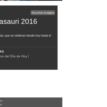
Escuchar la página
Basauri 2016
aia), que se celebran desde hoy hasta el
MAS
os del Día de Hoy
ter
ok