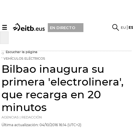
☰
EU
E
EN DIRECTO
Escuchar la página
VEHÍCULOS ELÉCTRICOS
Bilbao inaugura su
primera 'electrolinera',
que recarga en 20
minutos
AGENCIAS | REDACCIÓN
Última actualización:
04/10/2016
16:14
(UTC+2)