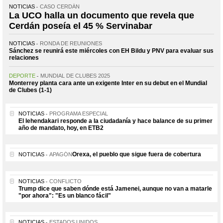
NOTICIAS
CASO CERDÁN
La UCO halla un documento que revela que
Cerdán poseía el 45 % Servinabar
NOTICIAS
RONDA DE REUNIONES
Sánchez se reunirá este miércoles con EH Bildu y PNV para evaluar sus
relaciones
DEPORTE
MUNDIAL DE CLUBES 2025
Monterrey planta cara ante un exigente Inter en su debut en el Mundial
de Clubes (1-1)
NOTICIAS
PROGRAMA ESPECIAL
El lehendakari responde a la ciudadanía y hace balance de su primer
año de mandato, hoy, en ETB2
Orexa, el pueblo que sigue fuera de cobertura
NOTICIAS
APAGÓN
NOTICIAS
CONFLICTO
Trump dice que saben dónde está Jamenei, aunque no van a matarle
"por ahora": "Es un blanco fácil"
NOTICIAS
ESTADOS UNIDOS