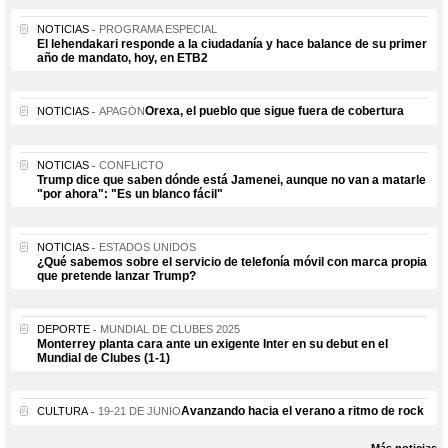
NOTICIAS
PROGRAMA ESPECIAL
El lehendakari responde a la ciudadanía y hace balance de su primer
año de mandato, hoy, en ETB2
Orexa, el pueblo que sigue fuera de cobertura
NOTICIAS
APAGÓN
NOTICIAS
CONFLICTO
Trump dice que saben dónde está Jamenei, aunque no van a matarle
"por ahora": "Es un blanco fácil"
NOTICIAS
ESTADOS UNIDOS
¿Qué sabemos sobre el servicio de telefonía móvil con marca propia
que pretende lanzar Trump?
DEPORTE
MUNDIAL DE CLUBES 2025
Monterrey planta cara ante un exigente Inter en su debut en el
Mundial de Clubes (1-1)
Avanzando hacia el verano a ritmo de rock
CULTURA
19-21 DE JUNIO