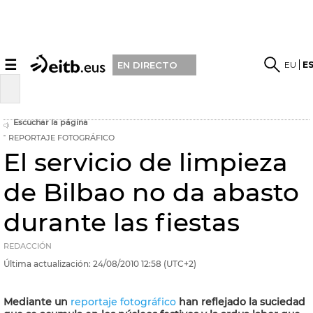
☰
EU
E
EN DIRECTO
Escuchar la página
REPORTAJE FOTOGRÁFICO
El servicio de limpieza
de Bilbao no da abasto
durante las fiestas
REDACCIÓN
Última actualización:
24/08/2010
12:58
(UTC+2)
Mediante un
reportaje fotográfico
han reflejado la suciedad