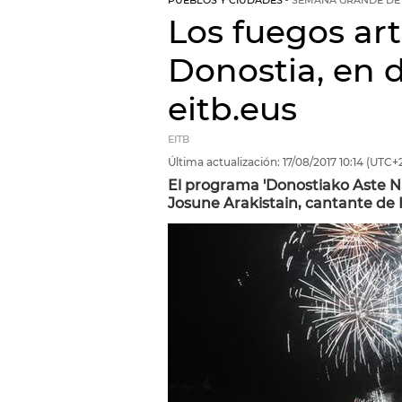
PUEBLOS Y CIUDADES
SEMANA GRANDE DE 
Los fuegos art
Donostia, en d
eitb.eus
EITB
Última actualización:
17/08/2017
10:14
(UTC+2
El programa 'Donostiako Aste Na
Josune Arakistain, cantante de H