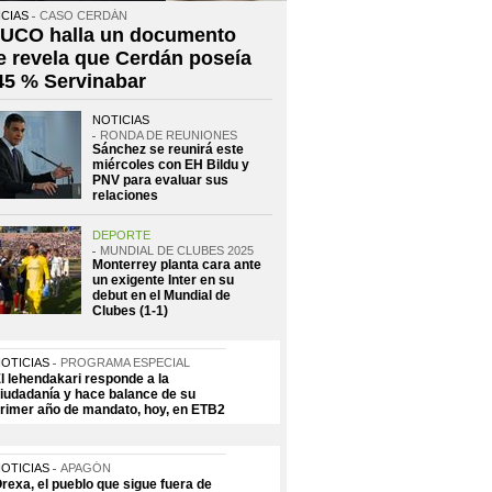
CIAS
CASO CERDÁN
 UCO halla un documento
e revela que Cerdán poseía
 45 % Servinabar
NOTICIAS
RONDA DE REUNIONES
Sánchez se reunirá este
miércoles con EH Bildu y
PNV para evaluar sus
relaciones
DEPORTE
MUNDIAL DE CLUBES 2025
Monterrey planta cara ante
un exigente Inter en su
debut en el Mundial de
Clubes (1-1)
OTICIAS
PROGRAMA ESPECIAL
l lehendakari responde a la
iudadanía y hace balance de su
rimer año de mandato, hoy, en ETB2
OTICIAS
APAGÓN
rexa, el pueblo que sigue fuera de