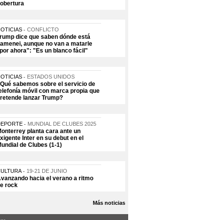
obertura
OTICIAS
CONFLICTO
rump dice que saben dónde está
amenei, aunque no van a matarle
por ahora": "Es un blanco fácil"
OTICIAS
ESTADOS UNIDOS
Qué sabemos sobre el servicio de
elefonía móvil con marca propia que
retende lanzar Trump?
DEPORTE
MUNDIAL DE CLUBES 2025
onterrey planta cara ante un
xigente Inter en su debut en el
undial de Clubes (1-1)
CULTURA
19-21 DE JUNIO
vanzando hacia el verano a ritmo
e rock
Más noticias