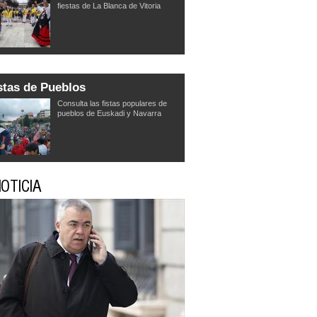
fiestas de La Blanca de Vitoria
stas de Pueblos
Consulta las fistas populares de
pueblos de Euskadi y Navarra
OTICIA