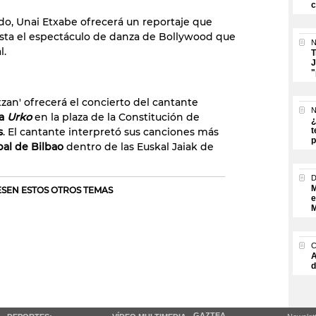
c
ado, Unai Etxabe ofrecerá un reportaje que
hasta el espectáculo de danza de Bollywood que
N
l.
T
J
"
zan' ofrecerá el concierto del cantante
N
ga
Urko
en la plaza de la Constitución de
¿
s
. El cantante interpretó sus canciones más
t
p
pal de Bilbao
dentro de las Euskal Jaiak de
M
RESEN ESTOS OTROS TEMAS
e
M
A
d
GAZTEA