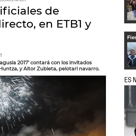
DONOSTIA 2017
ificiales de
irecto, en ETB1 y
Fie
)
gusia 2017' contará con los invitados
untza, y Aitor Zubieta, pelotari navarro.
ES N