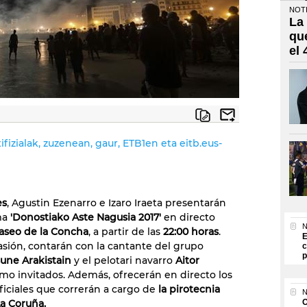
NOTI
La
qu
el
ifizialak, zuzenean, gaur, ETB1en eta eitb.eus-
es
, Agustin Ezenarro e Izaro Iraeta presentarán
ma
'Donostiako Aste Nagusia 2017'
en directo
N
aseo de la Concha
, a partir de las
22:00 horas
.
E
asión, contarán con la cantante del grupo
c
p
une Arakistain
y el pelotari navarro
Aitor
mo invitados. Además, ofrecerán en directo los
ificiales que correrán a cargo de
la pirotecnia
N
a Coruña.
O