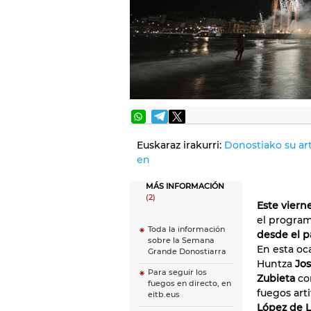
Euskaraz irakurri:
Donostiako su art
en
MÁS INFORMACIÓN
(2)
Este viern
el progra
Toda la información
desde el p
sobre la Semana
En esta oc
Grande Donostiarra
Huntza
Jos
Para seguir los
Zubieta
co
fuegos en directo, en
fuegos art
eitb.eus
López de L