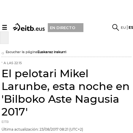
☰
EU
E
EN DIRECTO
Escuchar la página
Euskaraz irakurri
A LAS 22:15
El pelotari Mikel
Larunbe, esta noche en
'Bilboko Aste Nagusia
2017'
EITB
Última actualización:
23/08/2017
08:21
(UTC+2)