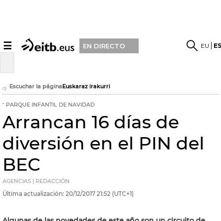
☰
EU
E
EN DIRECTO
Escuchar la página
Euskaraz irakurri
PARQUE INFANTIL DE NAVIDAD
Arrancan 16 días de
diversión en el PIN del
BEC
AGENCIAS | REDACCIÓN
Última actualización:
20/12/2017
21:52
(UTC+1)
Algunas de las novedades de este año son un circuito de