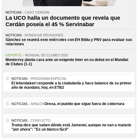
NOTICIAS
CASO CERDÁN
La UCO halla un documento que revela que
Cerdán poseía el 45 % Servinabar
NOTICIAS
RONDA DE REUNIONES
Sánchez se reunirá este miércoles con EH Bildu y PNV para evaluar sus
relaciones
DEPORTE
MUNDIAL DE CLUBES 2025
Monterrey planta cara ante un exigente Inter en su debut en el Mundial
de Clubes (1-1)
NOTICIAS
PROGRAMA ESPECIAL
El lehendakari responde a la ciudadanía y hace balance de su primer
año de mandato, hoy, en ETB2
Orexa, el pueblo que sigue fuera de cobertura
NOTICIAS
APAGÓN
NOTICIAS
CONFLICTO
Trump dice que saben dónde está Jamenei, aunque no van a matarle
"por ahora": "Es un blanco fácil"