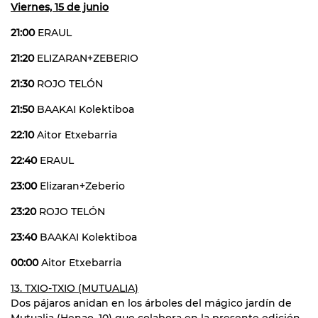
Viernes, 15 de junio
21:00
ERAUL
21:20
ELIZARAN+ZEBERIO
21:30
ROJO TELÓN
21:50
BAAKAI Kolektiboa
22:10
Aitor Etxebarria
22:40
ERAUL
23:00
Elizaran+Zeberio
23:20
ROJO TELÓN
23:40
BAAKAI Kolektiboa
00:00
Aitor Etxebarria
13. TXIO-TXIO (MUTUALIA)
Dos pájaros anidan en los árboles del mágico jardín de
Mutualia (Henao, 10) que colabora en la presente edición