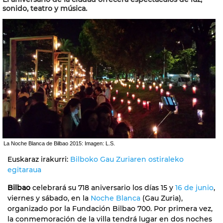
sonido, teatro y música.
La Noche Blanca de Bilbao 2015: Imagen: L.S.
Euskaraz irakurri:
Bilboko Gau Zuriaren ostiraleko
egitaraua
Bilbao
celebrará su 718 aniversario los días 15 y
16 de junio
,
viernes y sábado, en la
Noche Blanca
(Gau Zuria),
organizado por la Fundación Bilbao 700. Por primera vez,
la conmemoración de la villa tendrá lugar en dos noches