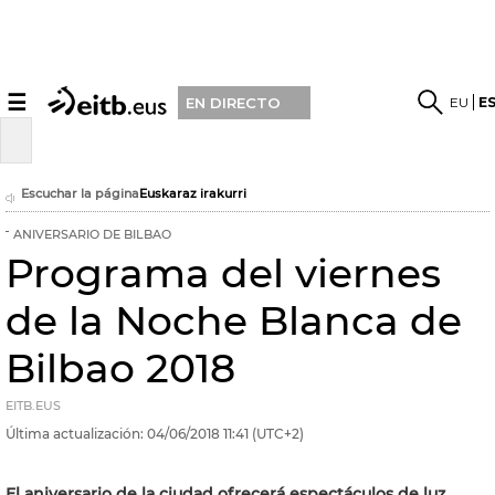
☰
EU
E
EN DIRECTO
Escuchar la página
Euskaraz irakurri
ANIVERSARIO DE BILBAO
Programa del viernes
de la Noche Blanca de
Bilbao 2018
EITB.EUS
Última actualización:
04/06/2018
11:41
(UTC+2)
El aniversario de la ciudad ofrecerá espectáculos de luz,