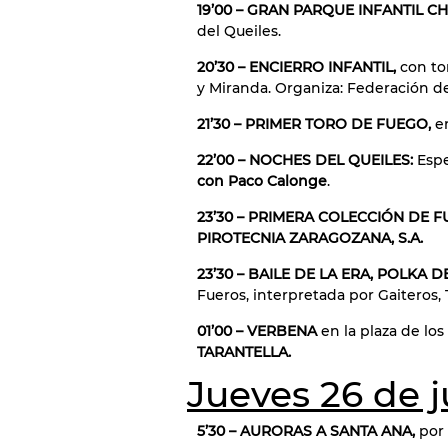
19’00 – GRAN PARQUE INFANTIL C
del Queiles.
20’30 – ENCIERRO INFANTIL,
con to
y Miranda. Organiza: Federación d
21’30 – PRIMER TORO DE FUEGO,
e
22’00 – NOCHES DEL QUEILES:
Esp
con Paco Calonge
.
23’30 – PRIMERA COLECCIÓN DE F
PIROTECNIA ZARAGOZANA, S.A.
23’30 – BAILE DE LA ERA, POLKA 
Fueros, interpretada por Gaiteros, 
01’00 – VERBENA
en la plaza de lo
TARANTELLA.
Jueves 26 de j
5’30 – AURORAS A SANTA ANA,
por