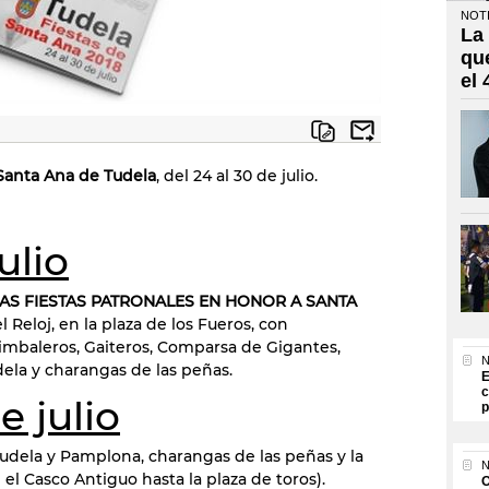
NOTI
La
qu
el
 Santa Ana de Tudela
, del 24 al 30 de julio.
ulio
LAS FIESTAS PATRONALES EN HONOR A SANTA
 Reloj, en la plaza de los Fueros, con
imbaleros, Gaiteros, Comparsa de Gigantes,
N
dela y charangas de las peñas.
E
c
e julio
p
Tudela y Pamplona, charangas de las peñas y la
N
l Casco Antiguo hasta la plaza de toros).
O