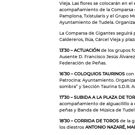
Vieja. Las flores se colocarán en el 
acompañamiento de la Comparsa de
Pamplona, Txistularis y el Grupo M
Ayuntamiento de Tudela. Organiza:
La Comparsa de Gigantes seguirá p
Caldereros, Rúa, Cárcel Vieja y plaza
13’30 – ACTUACIÓN
de los grupos f
Ausente D. Francisco Jesús Álvarez
Federación de Peñas.
16’30 – COLOQUIOS TAURINOS
con 
Patrocina: Ayuntamiento. Organiza:
sombra” y Sección Taurina S.D.R. A
17’30 – SUBIDA A LA PLAZA DE T
acompañamiento de alguacilillo a c
peñas y Banda de Música de Tudel
18’30 – CORRIDA DE TOROS
de la 
los diestros
ANTONIO NAZARÉ, MA