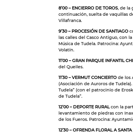
8’00 – ENCIERRO DE TOROS
, de la
continuación, suelta de vaquillas 
Villafranca.
9’30 – PROCESIÓN DE SANTIAGO
c
las calles del Casco Antiguo, con 
Música de Tudela. Patrocina: Ayun
Volatín.
11’00 – GRAN PARQUE INFANTIL C
del Queiles.
11’30 – VERMUT CONCIERTO
de los
(Asociación de Auroros de Tudela).
Tudela” (con el patrocinio de Eros
de Tudela”.
12’00 – DEPORTE RURAL
con la part
levantamiento de piedras con Inax
de los Fueros. Patrocina: Ayuntami
12’30 – OFRENDA FLORAL A SANTA