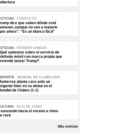
obertura
OTICIAS
CONFLICTO
rump dice que saben dónde está
amenei, aunque no van a matarle
por ahora": "Es un blanco fácil"
OTICIAS
ESTADOS UNIDOS
Qué sabemos sobre el servicio de
elefonía móvil con marca propia que
retende lanzar Trump?
DEPORTE
MUNDIAL DE CLUBES 2025
onterrey planta cara ante un
xigente Inter en su debut en el
undial de Clubes (1-1)
CULTURA
19-21 DE JUNIO
vanzando hacia el verano a ritmo
e rock
Más noticias