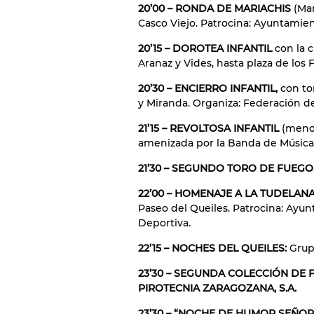
20’00 – RONDA DE MARIACHIS
(Mar
Casco Viejo. Patrocina: Ayuntamie
20’15 – DOROTEA INFANTIL
con la 
Aranaz y Vides, hasta plaza de los 
20’30 – ENCIERRO INFANTIL,
con to
y Miranda. Organiza: Federación d
21’15 – REVOLTOSA INFANTIL
(menor
amenizada por la Banda de Música
21’30 – SEGUNDO TORO DE FUEGO
22’00 – HOMENAJE A LA TUDELA
Paseo del Queiles. Patrocina: Ayu
Deportiva.
22’15 – NOCHES DEL QUEILES:
Grup
23’30 – SEGUNDA COLECCIÓN DE 
PIROTECNIA ZARAGOZANA, S.A.
23’30 – “NOCHE DE HUMOR SEÑO