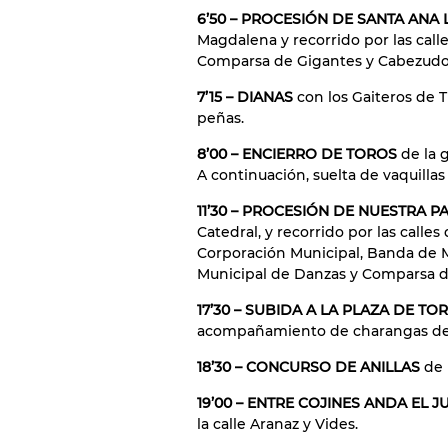
6’50 – PROCESIÓN DE SANTA ANA L
Magdalena y recorrido por las cal
Comparsa de Gigantes y Cabezudo
7’15 – DIANAS
con los Gaiteros de 
peñas.
8’00 – ENCIERRO DE TOROS
de la 
A continuación, suelta de vaquillas
11’30 – PROCESIÓN DE NUESTRA 
Catedral, y recorrido por las call
Corporación Municipal, Banda de Mú
Municipal de Danzas y Comparsa d
17’30 – SUBIDA A LA PLAZA DE T
acompañamiento de charangas de 
18’30 – CONCURSO DE ANILLAS
de 
19’00 – ENTRE COJINES ANDA EL 
la calle Aranaz y Vides.