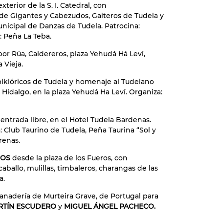
exterior de la S. I. Catedral, con
 Gigantes y Cabezudos, Gaiteros de Tudela y
unicipal de Danzas de Tudela. Patrocina:
 Peña La Teba.
or Rúa, Caldereros, plaza Yehudá Há Leví,
 Vieja.
olklóricos de Tudela y homenaje al Tudelano
 Hidalgo, en la plaza Yehudá Ha Leví. Organiza:
entrada libre, en el Hotel Tudela Bardenas.
 Club Taurino de Tudela, Peña Taurina “Sol y
renas.
OROS
desde la plaza de los Fueros, con
aballo, mulillas, timbaleros, charangas de las
a.
ganadería de Murteira Grave, de Portugal para
RTÍN ESCUDERO
y
MIGUEL ÁNGEL PACHECO.