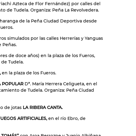
iachi Azteca de Flor Fernández) por calles del
nto de Tudela. Organiza: Peña La Revolvedera.
charanga de la Peña Ciudad Deportiva desde
Fueros.
ros simulados por las calles Herrerías y Yanguas
e Peñas.
es de doce años) en la plaza de los Fueros,
 de Tudela.
,
en la plaza de los Fueros.
NA POPULAR
Dª. María Herrera Celigueta, en el
ntamiento de Tudela. Organiza: Peña Ciudad
o de jotas
LA RIBERA CANTA.
FUEGOS ARTIFICIALES,
en el río Ebro, de
R TOMÁS”
con Aroa Berrozpe y Juanjo Albiñana