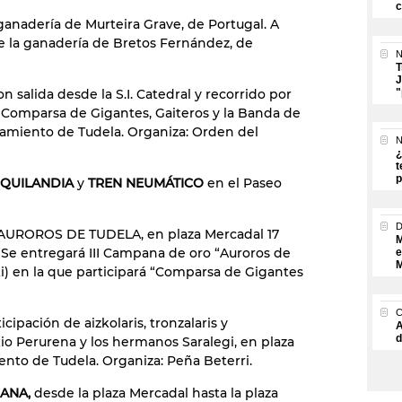
c
 ganadería de Murteira Grave, de Portugal. A
de la ganadería de Bretos Fernández, de
N
T
J
on salida desde la S.I. Catedral y recorrido por
"
la Comparsa de Gigantes, Gaiteros y la Banda de
tamiento de Tudela. Organiza: Orden del
N
¿
t
p
HIQUILANDIA
y
TREN NEUMÁTICO
en el Paseo
 AUROROS DE TUDELA, en plaza Mercadal 17
M
 Se entregará III Campana de oro “Auroros de
e
M
ki) en la que participará “Comparsa de Gigantes
icipación de aizkolaris, tronzalaris y
A
d
io Perurena y los hermanos Saralegi, en plaza
ento de Tudela. Organiza: Peña Beterri.
 ANA,
desde la plaza Mercadal hasta la plaza