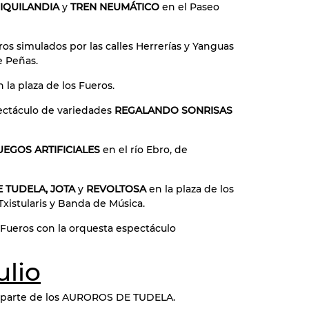
HIQUILANDIA
y
TREN NEUMÁTICO
en el Paseo
ros simulados por las calles Herrerías y Yanguas
e Peñas.
n la plaza de los Fueros.
ectáculo de variedades
REGALANDO SONRISAS
UEGOS ARTIFICIALES
en el río Ebro, de
DE TUDELA, JOTA
y
REVOLTOSA
en la plaza de los
Txistularis y Banda de Música.
s Fueros con la orquesta espectáculo
ulio
 parte de los AUROROS DE TUDELA.