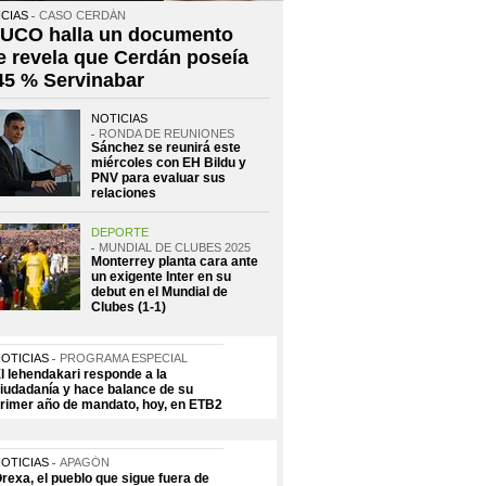
CIAS
CASO CERDÁN
 UCO halla un documento
e revela que Cerdán poseía
 45 % Servinabar
NOTICIAS
RONDA DE REUNIONES
Sánchez se reunirá este
miércoles con EH Bildu y
PNV para evaluar sus
relaciones
DEPORTE
MUNDIAL DE CLUBES 2025
Monterrey planta cara ante
un exigente Inter en su
debut en el Mundial de
Clubes (1-1)
OTICIAS
PROGRAMA ESPECIAL
l lehendakari responde a la
iudadanía y hace balance de su
rimer año de mandato, hoy, en ETB2
OTICIAS
APAGÓN
rexa, el pueblo que sigue fuera de