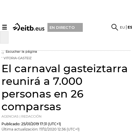
☰
EU
E
EN DIRECTO
Escuchar la página
VITORIA-GASTEIZ
El carnaval gasteiztarra
reunirá a 7.000
personas en 26
comparsas
AGENCIAS | REDACCIÓN
Publicado:
25/01/2019
17:31
(UTC+1)
Última actualización:
17/12/2020
12:36
(UTC+1)