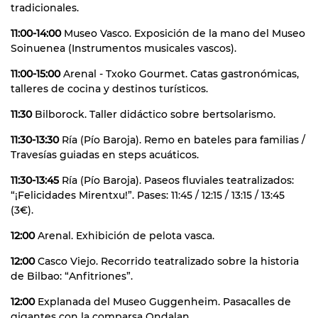
tradicionales.
11:00-14:00
Museo Vasco. Exposición de la mano del Museo
Soinuenea (Instrumentos musicales vascos).
11:00-15:00
Arenal - Txoko Gourmet. Catas gastronómicas,
talleres de cocina y destinos turísticos.
11:30
Bilborock. Taller didáctico sobre bertsolarismo.
11:30-13:30
Ría (Pío Baroja). Remo en bateles para familias /
Travesías guiadas en steps acuáticos.
11:30-13:45
Ría (Pío Baroja). Paseos fluviales teatralizados:
“¡Felicidades Mirentxu!”. Pases: 11:45 / 12:15 / 13:15 / 13:45
(3€).
12:00
Arenal. Exhibición de pelota vasca.
12:00
Casco Viejo. Recorrido teatralizado sobre la historia
de Bilbao: “Anfitriones”.
12:00
Explanada del Museo Guggenheim. Pasacalles de
gigantes con la comparsa Ondalan.