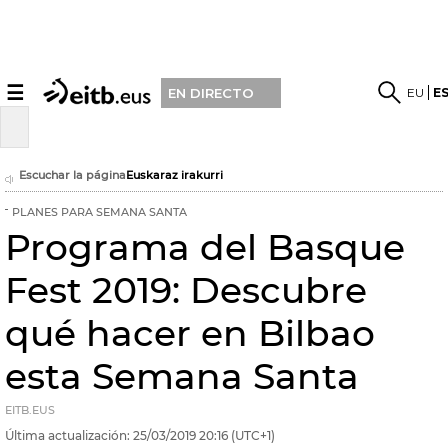
☰
EU
E
EN DIRECTO
Escuchar la página
Euskaraz irakurri
PLANES PARA SEMANA SANTA
Programa del Basque
Fest 2019: Descubre
qué hacer en Bilbao
esta Semana Santa
EITB.EUS
Última actualización:
25/03/2019
20:16
(UTC+1)