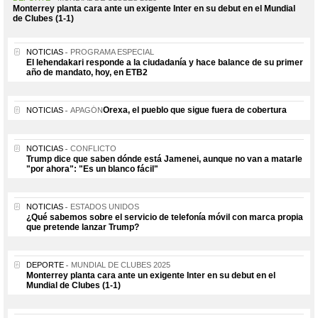
Monterrey planta cara ante un exigente Inter en su debut en el Mundial
de Clubes (1-1)
NOTICIAS
PROGRAMA ESPECIAL
El lehendakari responde a la ciudadanía y hace balance de su primer
año de mandato, hoy, en ETB2
Orexa, el pueblo que sigue fuera de cobertura
NOTICIAS
APAGÓN
NOTICIAS
CONFLICTO
Trump dice que saben dónde está Jamenei, aunque no van a matarle
"por ahora": "Es un blanco fácil"
NOTICIAS
ESTADOS UNIDOS
¿Qué sabemos sobre el servicio de telefonía móvil con marca propia
que pretende lanzar Trump?
DEPORTE
MUNDIAL DE CLUBES 2025
Monterrey planta cara ante un exigente Inter en su debut en el
Mundial de Clubes (1-1)