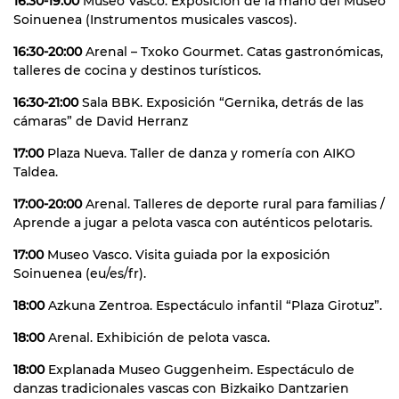
16:30-19:00
Museo Vasco. Exposición de la mano del Museo
Soinuenea (Instrumentos musicales vascos).
16:30-20:00
Arenal – Txoko Gourmet. Catas gastronómicas,
talleres de cocina y destinos turísticos.
16:30-21:00
Sala BBK. Exposición “Gernika, detrás de las
cámaras” de David Herranz
17:00
Plaza Nueva. Taller de danza y romería con AIKO
Taldea.
17:00-20:00
Arenal. Talleres de deporte rural para familias /
Aprende a jugar a pelota vasca con auténticos pelotaris.
17:00
Museo Vasco. Visita guiada por la exposición
Soinuenea (eu/es/fr).
18:00
Azkuna Zentroa. Espectáculo infantil “Plaza Girotuz”.
18:00
Arenal. Exhibición de pelota vasca.
18:00
Explanada Museo Guggenheim. Espectáculo de
danzas tradicionales vascas con Bizkaiko Dantzarien