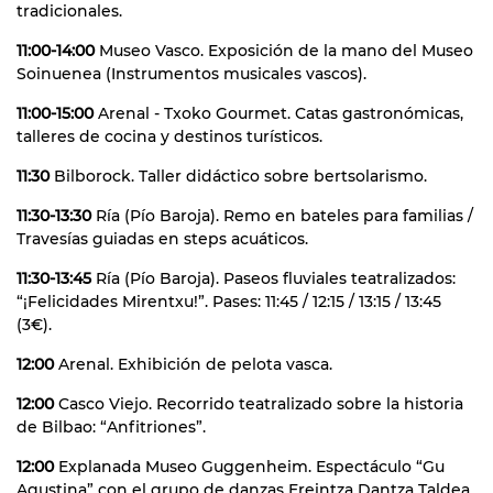
tradicionales.
11:00-14:00
Museo Vasco. Exposición de la mano del Museo
Soinuenea (Instrumentos musicales vascos).
11:00-15:00
Arenal - Txoko Gourmet. Catas gastronómicas,
talleres de cocina y destinos turísticos.
11:30
Bilborock. Taller didáctico sobre bertsolarismo.
11:30-13:30
Ría (Pío Baroja). Remo en bateles para familias /
Travesías guiadas en steps acuáticos.
11:30-13:45
Ría (Pío Baroja). Paseos fluviales teatralizados:
“¡Felicidades Mirentxu!”. Pases: 11:45 / 12:15 / 13:15 / 13:45
(3€).
12:00
Arenal. Exhibición de pelota vasca.
12:00
Casco Viejo. Recorrido teatralizado sobre la historia
de Bilbao: “Anfitriones”.
12:00
Explanada Museo Guggenheim. Espectáculo “Gu
Agustina” con el grupo de danzas Ereintza Dantza Taldea