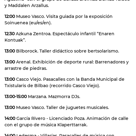
y Maddalen Arzallus.
12:00
Museo Vasco. Visita guiada por la exposición
Soinuenea (eu/es/en).
12:30
Azkuna Zentroa. Espectáculo infantil “Enaren
Kontuak”.
13:00
Bilborock. Taller didáctico sobre bertsolarismo.
13:00
Arenal. Exhibición de deporte rural: Barrenadores y
arrastre de piedras.
13:00
Casco Viejo. Pasacalles con la Banda Municipal de
Txistularis de Bilbao (recorrido Casco Viejo).
13:00-15:00
Marzana. Mazmorra DJs.
13:00
Museo Vasco. Taller de juguetes musicales.
14:00
García Rivero - Licenciado Poza. Animación de calle
con el grupo de música Klaperttarrak.
14:00
Ledesma - Villarías. Pasacalles de música con