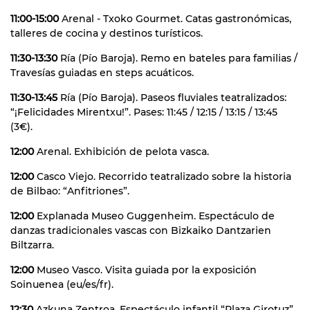
11:00-15:00
Arenal - Txoko Gourmet. Catas gastronómicas,
talleres de cocina y destinos turísticos.
11:30-13:30
Ría (Pío Baroja). Remo en bateles para familias /
Travesías guiadas en steps acuáticos.
11:30-13:45
Ría (Pío Baroja). Paseos fluviales teatralizados:
“¡Felicidades Mirentxu!”. Pases: 11:45 / 12:15 / 13:15 / 13:45
(3€).
12:00
Arenal. Exhibición de pelota vasca.
12:00
Casco Viejo. Recorrido teatralizado sobre la historia
de Bilbao: “Anfitriones”.
12:00
Explanada Museo Guggenheim. Espectáculo de
danzas tradicionales vascas con Bizkaiko Dantzarien
Biltzarra.
12:00
Museo Vasco. Visita guiada por la exposición
Soinuenea (eu/es/fr).
12:30
Azkuna Zentroa. Espectáculo infantil “Plaza Girotuz”.