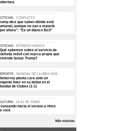
obertura
OTICIAS
CONFLICTO
rump dice que saben dónde está
amenei, aunque no van a matarle
por ahora": "Es un blanco fácil"
OTICIAS
ESTADOS UNIDOS
Qué sabemos sobre el servicio de
elefonía móvil con marca propia que
retende lanzar Trump?
DEPORTE
MUNDIAL DE CLUBES 2025
onterrey planta cara ante un
xigente Inter en su debut en el
undial de Clubes (1-1)
CULTURA
19-21 DE JUNIO
vanzando hacia el verano a ritmo
e rock
Más noticias