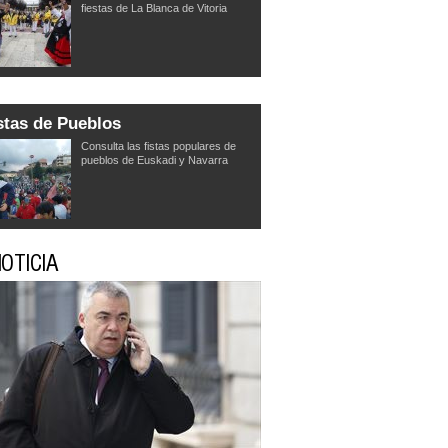
fiestas de La Blanca de Vitoria
stas de Pueblos
Consulta las fistas populares de
pueblos de Euskadi y Navarra
OTICIA