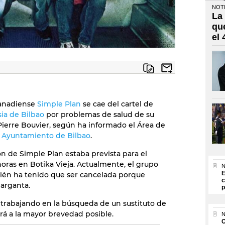
NOTI
La
qu
el
canadiense
Simple Plan
se cae del cartel de
ia de Bilbao
por problemas de salud de su
Pierre Bouvier, según ha informado el Área de
l
Ayuntamiento de Bilbao
.
ón de Simple Plan estaba prevista para el
horas en Botika Vieja. Actualmente, el grupo
N
E
mbién ha tenido que ser cancelada porque
c
garganta.
p
 trabajando en la búsqueda de un sustituto de
á a la mayor brevedad posible.
N
O