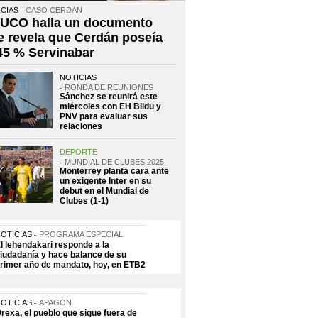
CIAS
CASO CERDÁN
 UCO halla un documento
e revela que Cerdán poseía
 45 % Servinabar
NOTICIAS
RONDA DE REUNIONES
Sánchez se reunirá este
miércoles con EH Bildu y
PNV para evaluar sus
relaciones
DEPORTE
MUNDIAL DE CLUBES 2025
Monterrey planta cara ante
un exigente Inter en su
debut en el Mundial de
Clubes (1-1)
OTICIAS
PROGRAMA ESPECIAL
l lehendakari responde a la
iudadanía y hace balance de su
rimer año de mandato, hoy, en ETB2
OTICIAS
APAGÓN
rexa, el pueblo que sigue fuera de