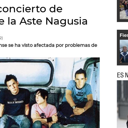
concierto de
e la Aste Nagusia
Fie
2)
nse se ha visto afectada por problemas de
ES N