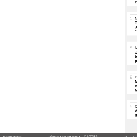
c
N
T
J
"
N
¿
t
p
M
e
M
A
d
GAZTEA