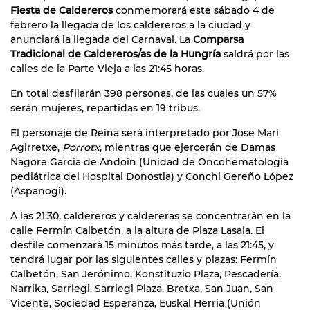
Fiesta de Caldereros
conmemorará este sábado 4 de
febrero la llegada de los caldereros a la ciudad y
anunciará la llegada del Carnaval. La
Comparsa
Tradicional de Caldereros/as de la Hungría
saldrá por las
calles de la Parte Vieja a las 21:45 horas.
En total desfilarán 398 personas, de las cuales un 57%
serán mujeres, repartidas en 19 tribus.
El personaje de Reina será interpretado por Jose Mari
Agirretxe,
Porrotx
, mientras que ejercerán de Damas
Nagore García de Andoin (Unidad de Oncohematología
pediátrica del Hospital Donostia) y Conchi Gereño López
(Aspanogi).
A las 21:30, caldereros y caldereras se concentrarán en la
calle Fermín Calbetón, a la altura de Plaza Lasala. El
desfile comenzará 15 minutos más tarde, a las 21:45, y
tendrá lugar por las siguientes calles y plazas: Fermín
Calbetón, San Jerónimo, Konstituzio Plaza, Pescadería,
Narrika, Sarriegi, Sarriegi Plaza, Bretxa, San Juan, San
Vicente, Sociedad Esperanza, Euskal Herria (Unión