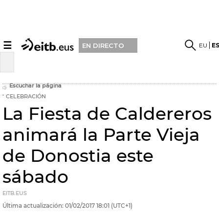
☰
EU
E
EN DIRECTO
Escuchar la página
CELEBRACIÓN
La Fiesta de Caldereros
animará la Parte Vieja
de Donostia este
sábado
EITB.EUS
Última actualización:
01/02/2017
18:01
(UTC+1)