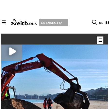
☰
EU
E
EN DIRECTO
☰