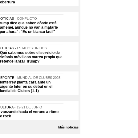
obertura
OTICIAS
CONFLICTO
rump dice que saben dónde está
amenei, aunque no van a matarle
por ahora": "Es un blanco fácil"
OTICIAS
ESTADOS UNIDOS
Qué sabemos sobre el servicio de
elefonía móvil con marca propia que
retende lanzar Trump?
DEPORTE
MUNDIAL DE CLUBES 2025
onterrey planta cara ante un
xigente Inter en su debut en el
undial de Clubes (1-1)
CULTURA
19-21 DE JUNIO
vanzando hacia el verano a ritmo
e rock
Más noticias