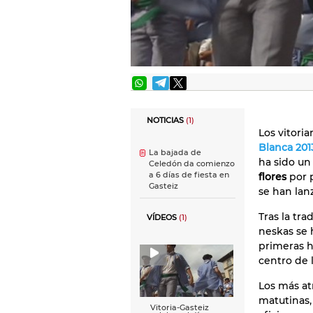
NOTICIAS
(1)
Los vitori
Blanca 201
La bajada de
ha sido u
Celedón da comienzo
a 6 días de fiesta en
flores
por p
Gasteiz
se han lan
Tras la tra
VÍDEOS
(1)
neskas se 
primeras h
centro de 
Los más at
matutinas,
Vitoria-Gasteiz