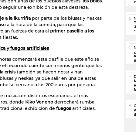
mas genuinas de los pueblos alaveses,
los bolos
,
c
 seguir una exhibición de esta destreza.
 a la ikurriña
por parte de los blusas y neskas
N
T
so a la hora de la comida, para que las
J
cojan fuerzas de cara al
primer paseíllo a los
"
 fiestas.
ca y fuegos artificiales
N
¿
t
0 horas comenzará este desfile que este año se
p
 el recorrido cuente con menos gente que los
a crisis
también se hacen notar y han
usas y neskas, ya que salir en una de estas
M
bolso cercano a los 200 euros por persona.
e
M
de música en distintos escenarios, el más
ueros, donde
Kiko Veneno
derrochará rumba
 tradicional exhibición de
fuegos
artificiales.
A
d