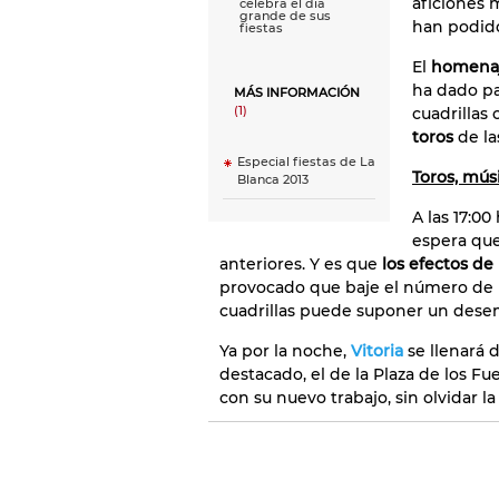
aficiones 
celebra el día
grande de sus
han podido
fiestas
El
homenaje
ha dado pa
MÁS INFORMACIÓN
(1)
cuadrillas 
toros
de las
Especial fiestas de La
Toros, músi
Blanca 2013
A las 17:0
espera que
anteriores. Y es que
los efectos de l
provocado que baje el número de bl
cuadrillas puede suponer un desem
Ya por la noche,
Vitoria
se llenará 
destacado, el de la Plaza de los F
con su nuevo trabajo, sin olvidar la