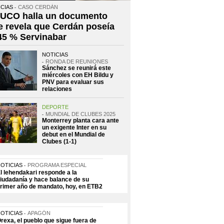
CIAS
CASO CERDÁN
 UCO halla un documento
e revela que Cerdán poseía
 45 % Servinabar
NOTICIAS
RONDA DE REUNIONES
Sánchez se reunirá este
miércoles con EH Bildu y
PNV para evaluar sus
relaciones
DEPORTE
MUNDIAL DE CLUBES 2025
Monterrey planta cara ante
un exigente Inter en su
debut en el Mundial de
Clubes (1-1)
OTICIAS
PROGRAMA ESPECIAL
l lehendakari responde a la
iudadanía y hace balance de su
rimer año de mandato, hoy, en ETB2
OTICIAS
APAGÓN
rexa, el pueblo que sigue fuera de