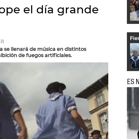
 tope el día grande
Fie
2)
sa se llenará de música en distintos
ibición de fuegos artificiales.
ES N