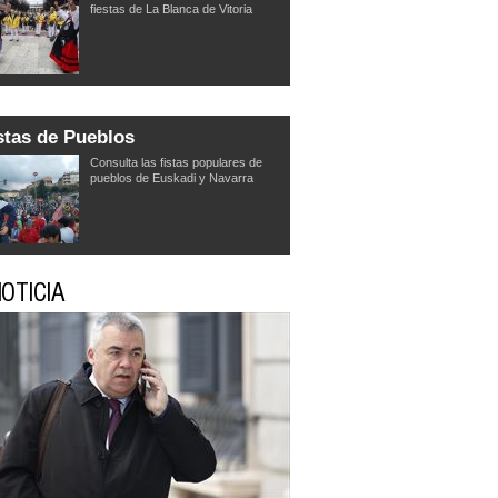
fiestas de La Blanca de Vitoria
stas de Pueblos
Consulta las fistas populares de
pueblos de Euskadi y Navarra
OTICIA