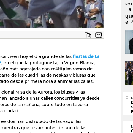
NOTI
La
qu
el
anos viven hoy el día grande de las
fiestas de La
3
, en el que la protagonista, la Virgen Blanca,
n año más agasajada con
múltiples ramos de
arte de las cuadrillas de neskas y blusas que
zado desde primera hora a animar las calles.
dicional Misa de la Aurora, los blusas y las
han lanzado a unas
calles concurridas
ya desde
N
E
oras de la mañana, sobre todo en la zona
c
la ciudad.
p
revidos han disfrutado de las vaquillas
N
 mientras que los amantes de uno de las
O