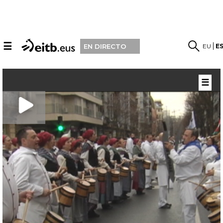
☰
EU
E
EN DIRECTO
☰